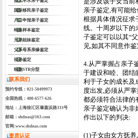
是涉及该子女当前
胎儿羊水亲子鉴定
亲子鉴定,有可能
国际移民亲子鉴定
根据具体倩况征求
户口申报亲子鉴定
线。十周岁以下的
特殊样本鉴定
子鉴定可以以其“父
兄弟姐妹鉴定
见,如其不同意作
父系母系亲缘鉴定
祖孙鉴定
4.从严掌握占亲
细胞STR分型
于建设和睦、团结
联系我们
利于子女的成长及
预约专线：021-50499973
度出发,必须从严掌
都必须符合法律的
全国热线：400-6577-626
亲子鉴定确认为非
地址：上海徐汇区肇嘉浜路333号
作出以下的判决:
邮箱：shdnas@163.com
官网:www.shdnas.com
(1)子女由女方抚
资质认证