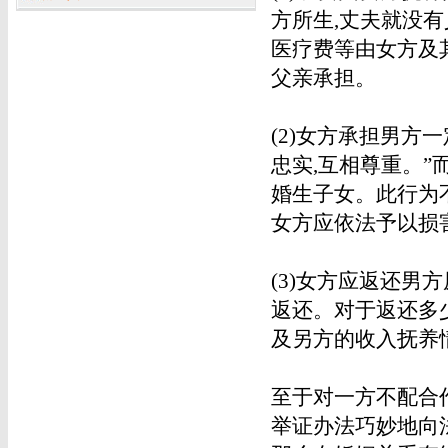
方所生,丈夫就没
医疗费等由女方及
父亲承担。
(2)女方承担男方
忠实,互相尊重。
婚生子女。此行为
女方应依法予以损
(3)女方应返还
返还。对于返还多
及另方的收入抚养
至于对一方不配合
举证办法巧妙地向