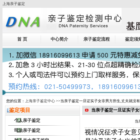
上海亲子鉴定
首 页
中心简介
亲子鉴定流程
鉴定须
您的位置：
上海亲子鉴定中心
>>当亲子鉴定一旦证实子女非男方所生,丈夫就没
鉴定项目
当亲子鉴定一旦证实子女
个人亲子鉴定
当
司法亲子鉴定
视情况征求子女意