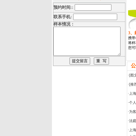
预约时间::
联系手机:
样本情况：
3
携带
将样
您可
公
·
[图
·
[推
·
上
·
个
·
为客
·
法
·
上