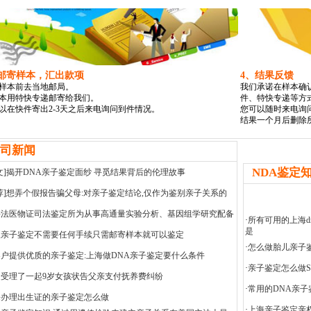
、邮寄样本，汇出款项
4、结果反馈
样本前去当地邮局。
我们承诺在样本确
本用特快专递邮寄给我们。
件、特快专递等方
以在快件寄出2-3天之后来电询问到件情况。
您可以随时来电询
结果一个月后删除
司新闻
NDA鉴定
文]揭开DNA亲子鉴定面纱 寻觅结果背后的伦理故事
荐]想弄个假报告骗父母:对亲子鉴定结论,仅作为鉴别亲子关系的
海法医物证司法鉴定所为从事高通量实验分析、基因组学研究配备
·
所有可用的上海
是
人亲子鉴定不需要任何手续只需邮寄样本就可以鉴定
·
怎么做胎儿亲子鉴
户提供优质的亲子鉴定:上海做DNA亲子鉴定要什么条件
·
亲子鉴定怎么做
庭受理了一起9岁女孩状告父亲支付抚养费纠纷
·
常用的DNA亲子
海办理出生证的亲子鉴定怎么做
·
上海亲子鉴定亲权指