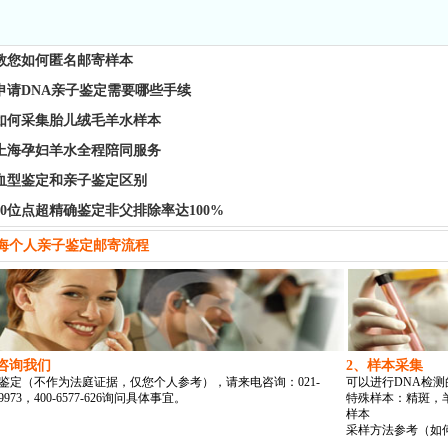
教您如何匿名邮寄样本
申请DNA亲子鉴定需要哪些手续
如何采集胎儿绒毛羊水样本
上海孕妇羊水全程陪同服务
血型鉴定和亲子鉴定区别
20位点超精确鉴定非父排除率达100%
海个人亲子鉴定邮寄流程
咨询我们
2、样本采集
鉴定（不作为法庭证据，仅您个人参考），请来电咨询：021-
可以进行DNA检
99973，400-6577-626询问具体事宜。
特殊样本：精斑，
样本
采样方法参考（如