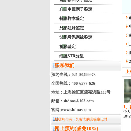
户口申报亲子鉴定
特殊样本鉴定
兄弟姐妹鉴定
父系母系亲缘鉴定
祖孙鉴定
细胞STR分型
联系我们
上
预约专线：021-50499973
全国热线：400-6577-626
地址：上海徐汇区肇嘉浜路333号
邮箱：shdnas@163.com
1、
官网:www.shdnas.com
个人
504
数据可与有下列标志的实验室比对
网上预约(减免10%)