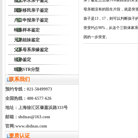
亲子鉴定怎么做
STR
基因座的突
胎儿羊水亲子鉴定
母亲都没有的陌生片段，就是突
国际移民亲子鉴定
孩子是
13
，
17
，则可以判断孩子
户口申报亲子鉴定
突变约占
90%
，从这个三联体家
特殊样本鉴定
因的一步突变。
兄弟姐妹鉴定
父系母系亲缘鉴定
祖孙鉴定
细胞STR分型
联系我们
预约专线：021-50499973
全国热线：400-6577-626
地址：上海徐汇区肇嘉浜路333号
邮箱：shdnas@163.com
官网:www.shdnas.com
资质认证